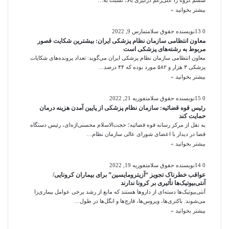
ششم کرونا را علی‌رغم درگیری بالا، نسبت به…
بیشتر بخوانید »
0
13
نویسنده حقوق سلامت
مارس 9, 2022
معاون انتظامی سازمان نظام پزشکی ایران: بیشترین شکایت قصور
مربوط به رشته‌های پزشکی است
معاون انتظامی سازمان نظام پزشکی ایران می‌گوید: تعداد پرونده‌های شکایات
پزشکی ٣ هزار و ۵٨٢ مورد بوده که ۴۴ درصد…
بیشتر بخوانید »
0
15
نویسنده حقوق سلامت
فوریه 21, 2022
رئیس قوه قضائیه: سازمان نظام پزشکی از پایین آمدن هزینه درمان
حمایت کند
به نقل از مرکز رسانه قوه قضائیه؛ حجت‌الاسلام محسنی‌اژه‌ای، رئیس دستگاه
قضا در دیدار با اعضای شورای عالی سازمان نظام…
بیشتر بخوانید »
0
14
نویسنده حقوق سلامت
فوریه 19, 2022
عواقب خطرناک تجویز “آزیترومایسین” برای بیماران کرونایی/
آنتی‌بیوتیک‌ها تأثیری بر کرونا ندارند
آنتی‌بیوتیک‌ها دسته‌ای از داروها هستند که مانع از رشد برخی عوامل بیماری‌زا
می‌شوند. باکتری‌ها، ویروس‌ها، قارچ‌ها و انگل‌ها در طول…
بیشتر بخوانید »