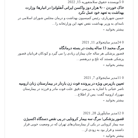
0
5
نویسنده حقوق سلامت
فوریه 15, 2022
خاک خوردن ۹۰۰ هزار دوز واکسن ایرانی آنفلوانزا در انبارها/ وزارت
بهداشت به تعهد خود عمل نکرد
حسین شهریاری، رئیس کمیسیون بهداشت و درمان مجلس شورای اسلامی در
نامه‌ای به وزیر بهداشت نقض تعهد این وزارتخانه را…
بیشتر بخوانید »
0
24
مدیر سایت
جولای 11, 2021
مرگ محمد 13 ساله پشت در بسته درمانگاه
قصور پزشکی هر ساله جان بیماران زیادی را می گیرد و کودکان قربانیان قصور
پزشکی هستند که تلخ و دیرهضم…
بیشتر بخوانید »
0
11
مدیر سایت
جولای 7, 2021
تعیین بازپرس ویژه در پرونده فوت زن باردار در بیمارستان زنان ارومیه
ناصر عتباتی با اشاره به بررسی دقیق علت فوت مادر و فرزند در بیمارستان
مهرزاد ارومیه گفت: پس از اطلاع…
بیشتر بخوانید »
0
12
مدیر سایت
آوریل 28, 2021
قصور پزشکی؛ مرگ سه بیمار کرونایی در پی نقص دستگاه اکسیژن
سه بیمار کرونایی در یکی از بیمارستان‌های تهران که در وضعیت خوبی قرار
داشتند و قرار بود به زودی از…
بیشتر بخوانید »