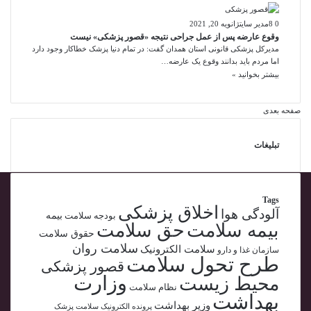
0
8
مدیر سایت
ژانویه 20, 2021
وقوع عارضه پس از عمل جراحی نتیجه «قصور پزشکی» نیست
مدیرکل پزشکی قانونی استان همدان گفت: در تمام دنیا پزشک خطاکار وجود دارد
اما مردم باید بدانند وقوع یک عارضه…
بیشتر بخوانید »
صفحه بعدی
تبلیغات
Tags
اخلاق پزشکی
آلودگی هوا
بیمه
بودجه سلامت
بیمه سلامت
حق سلامت
حقوق سلامت
سلامت روان
سلامت الکترونیک
سازمان غذا و دارو
طرح تحول سلامت
قصور پزشکی
وزارت
محیط زیست
نظام سلامت
بهداشت
وزیر بهداشت
پرونده الکترونیک سلامت
پزشک