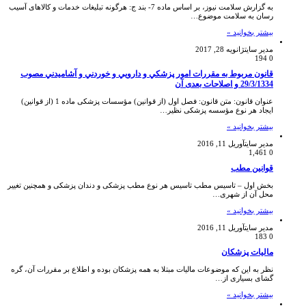
به گزارش سلامت نیوز، بر اساس ماده 7- بند ج: هرگونه تبلیغات خدمات و کالاهای آسیب
رسان به سلامت موضوع…
بیشتر بخوانید »
مدیر سایت
ژانویه 28, 2017
194
0
قانون مربوط به مقررات امور پزشكي و دارويي و خوردني و آشاميدني مصوب
29/3/1334 و اصلاحات بعدى آن
عنوان قانون: متن قانون: فصل اول (از قوانين) مؤسسات پزشكى ماده 1 (از قوانين)
ايجاد هر نوع مؤسسه پزشكى نظير…
بیشتر بخوانید »
مدیر سایت
آوریل 11, 2016
1,461
0
قوانین مطب
بخش اول – تاسیس مطب تاسیس هر نوع مطب پزشکی و دندان پزشکی و همچنین تغییر
محل آن از شهری…
بیشتر بخوانید »
مدیر سایت
آوریل 11, 2016
183
0
مالیات پزشکان
نظر به این که موضوعات مالیات مبتلا به همه پزشکان بوده و اطلاع بر مقررات آن، گره
گشای بسیاری از…
بیشتر بخوانید »