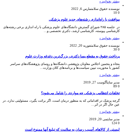
بیشتر بخوانید »
نویسنده حقوق سلامت
مارس 6, 2022
10
0
️موافقت با راه‌اندازی رشته‌های جدید علوم پزشکی
در جلسه ۲۸۵ شورای گسترش دانشگاه‌های علوم پزشکی با راه اندازی برخی رشته‌های
کارشناسی پیوسته، کارشناسی ارشد، دکتری تخصصی و…
بیشتر بخوانید »
نویسنده حقوق سلامت
فوریه 20, 2022
30
0
پرداخت حقوق به مقطع پسا دکتری، بزرگ‌ترین دغدغه وزارت علوم
پنجاه و پنجمین اجلاس معاونان پژوهشی دانشگاه‌ها و روسای پژوهشگاه‌های سراسر
کشور با محوریت تبیین سیاست‌ها و برنامه‌های کلان وزارت…
بیشتر بخوانید »
مدیر سایت
آگوست 27, 2019
89
0
تخلفات انتظامی پزشکی چه مواردی را شامل می‌شود؟
گرچه پزشک در اقداماتی که به منظور درمان است، اگر برائت بگیرد، مسئولیتی ندارد، در
عین حال اگر در اثر…
بیشتر بخوانید »
مدیر سایت
می 20, 2019
124
0
لیستی از کالاهای آسیب رسان به سلامت که تبلیغ آنها ممنوع است