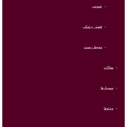
عمومی
قصور پزشکی
محیط زیست
مقالات
سمینارها
ویدئوها