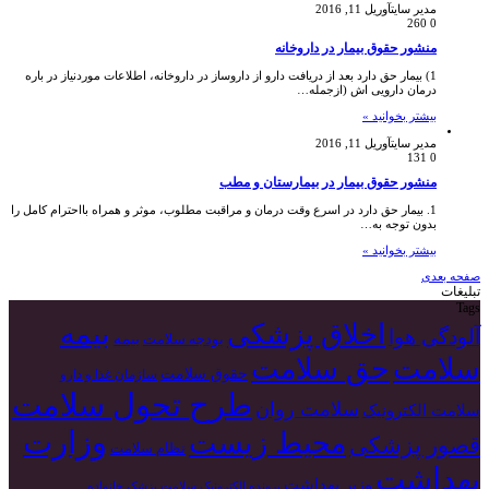
مدیر سایت
آوریل 11, 2016
260
0
منشور حقوق بیمار در داروخانه
1) بیمار حق دارد بعد از دریافت دارو از داروساز در داروخانه، اطلاعات موردنیاز در باره
درمان دارویی اش (ازجمله…
بیشتر بخوانید »
مدیر سایت
آوریل 11, 2016
131
0
منشور حقوق بیمار در بیمارستان و مطب
1. بیمار حق دارد در اسرع وقت درمان و مراقبت مطلوب، موثر و همراه بااحترام کامل را
بدون توجه به…
بیشتر بخوانید »
صفحه بعدی
تبلیغات
Tags
بیمه
اخلاق پزشکی
آلودگی هوا
بیمه
بودجه سلامت
سلامت
حق سلامت
حقوق سلامت
سازمان غذا و دارو
طرح تحول سلامت
سلامت روان
سلامت الکترونیک
وزارت
محیط زیست
قصور پزشکی
نظام سلامت
بهداشت
وزیر بهداشت
پرونده الکترونیک سلامت
پزشک خانواده