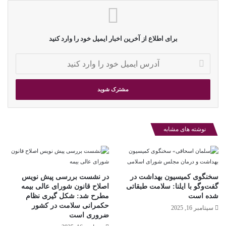
برای اطلاع از آخرین اخبار ایمیل خود را وارد کنید
آ
د
ر
س
ا
ی
م
نوشته های مشابه
ی
ل
خ
و
د
سخنگوی کمیسیون بهداشت در
در نشست بررسی پیش نویس
ر
گفت‌و‌گو با ایلنا: سلامت طبقاتی
اصلاح قانون شورای عالی بیمه
شده است
مطرح شد: شکل گیری نظام
ا
حکمرانی سلامت در کشور
و
سپتامبر 16, 2025
ضروری است
ا