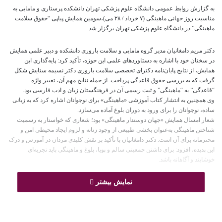
به گزارش روابط عمومی دانشگاه علوم پزشکی تهران دانشکده پرستاری و مامایی
به
مناسبت روز جهانی ماهینگی (۷ خرداد / ۲۸ می)،
سومین همایش پیاپی “حقوق سلامت
ماهینگی” در دانشگاه علوم پزشکی تهران برگزار شد.
دکتر مریم دامغانیان مدیر گروه مامایی و سلامت باروری دانشکده و دبیر علمی همایش
در سخنان خود با اشاره به دستاوردهای علمی این حوزه، تأکید کرد: پایه‌گذاری این
همایش، از نتایج پایان‌نامه دکترای تخصصی سلامت باروری دکتر نسیمه ستایش شکل
گرفت که به بررسی حقوق قاعدگی پرداخت. از جمله نتایج مهم آن، تغییر واژه
“قاعدگی” به “ماهینگی” و ثبت رسمی آن در فرهنگستان زبان و ادب فارسی بود.
وی همچنین به انتشار کتاب آموزشی «ماهینگی» برای نوجوانان اشاره کرد که به زبانی
ساده، نوجوانان را برای ورود به دوران بلوغ آماده می‌سازد.
شعار امسال همایش «جهان دوستدار ماهینگی» بود؛ شعاری که خواستار به رسمیت
شناختن ماهینگی به‌عنوان بخشی طبیعی از وجود زنانه و لزوم ایجاد محیطی امن و
محترمانه برای آن است. دکتر دامغانیان با تأکید بر نقش کلیدی مردان در آموزش و درک
این پدیده، افزود: برای داشتن جمعیتی سالم و پویا، بلوغ و ماهینگی باید تجربه‌ای
خوشایند و آگاهانه باشد.
نمایش بیشتر