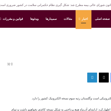
نون شورای عالی بیمه مطرح شد: شکل گیری نظام حکمرانی سلامت در کشور ضروری است
صفحه اصلی
اخبار
مقالات
سمینارها
ویدئوها
قوانین و مقررات
32
فیس بوک
X
لینکدین
هارکرد: ازابتدای آذرماه هیچ پرداختی به شکل نسخه کاغذی نخواهیم داشت و تمام