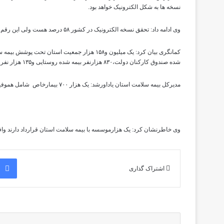
نسخه ها به شکل الکترونیک خواهد بود.
وی ادامه داد: تحقق نسخه الکترونیک در کشور ۵۸ درصد هست ولی این رقم دراستان ۹۱ درصد است و دراین زمینه گلستان رتبه سوم کشوری را دارا است.
شده صندوق کارکنان دولت،۸۳۰ هزارنفر بیمه شده روستایی و۱۳۵ هزار نفر صندوق بیمه همگانی شامل می شوند.
مدیرکل بیمه سلامت استان یاداورشد: یک هزار ۷۰۰ بیمارخاص شامل هموفیلی،بیماران ام اس،تالاسمی،پیوند کلیه ودیالیز تحت پوشش بیمه سلامت استان هستند.
وی خاطرنشان کرد: یک هزارموسسه با بیمه سلامت استان قرارداد دارند وافر
اشتراک گذاری