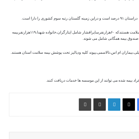
کمانگری بیان کرد: یک میلیون و۱۵۸ هزار جمعیت استان تحت پوشش بیمه سلامت هستندکه ۶۰هزارنفرسایراقشار شامل ایثارگران،خانواده شهدا،۱۱۹هزارنفربیمه
اد بیمه شده می توانند از این موسسه ها خدمات دریافت کنند.
فیس بوک
X
لینکدین
اشتراک گذاری از طریق ایمیل
چاپ