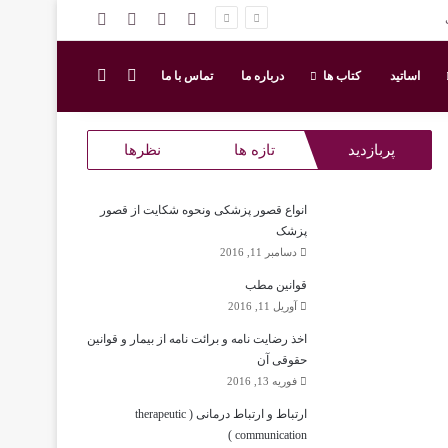
ورود
اینستاگرام
سایدبار
نوشته تصادفی
ورود
جستجو برای
اساتید
کتاب ها
درباره ما
تماس با ما
پربازدید
تازه ها
نظرها
انواع قصور پزشکی ونحوه شکایت از قصور
پزشک
دسامبر 11, 2016
قوانین مطب
آوریل 11, 2016
اخذ رضایت نامه و برائت نامه از بیمار و قوانین
حقوقی آن
فوریه 13, 2016
ارتباط و ارتباط درمانی ( therapeutic
communication )