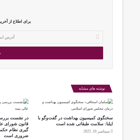
برای اطلاع از آخرین
آ
د
ر
س
ا
ی
م
ی
ل
نوشته های مشابه
خ
و
د
ر
سخنگوی کمیسیون بهداشت در گفت‌و‌گو با
در نشست بررسی
ا
ایلنا: سلامت طبقاتی شده است
قانون شورای ع
و
گیری نظام حکم
سپتامبر 16, 2025
ا
ضروری است
ر