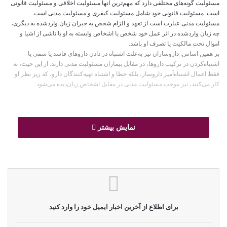
مسئولیت گونه‌های مختلفی دارد که مهم‌ترین آنها مسئولیت اخلاقی و مسئولیت قانونی
است. مسئولیت قانونی خود شامل مسئولیت کیفری و مسئولیت مدنی است.
مسئولیت مدنی عبارت است از تعهد و الزام شخص به جبران زیان واردشده به دیگری،
چه زیان واردشده در اثر عمل خود شخص یا اشخاص وابسته به او یا ناشی از اشیا و
اموال تحت مالکیت یا تصرف او باشد.
بر همین اساس: داروسازان نیز به‌علت اشتباه در دادن داروهای فاسد یا سمی یا
اشتباه‌کردن در ترکیب داروها، در مقابل بیماران مسئولیت مدنی دارند. از این حیث، نه
فقط اعمال اشتباه‌آمیز داروساز، بلکه خطا و اشتباه تهیه‌کنندگان دارو، که زیر ‌نظر او
کار می‌کنند، نیز موجب مسئولیت مدنی در مقابل اشخاص زیان‌دیده می‌شود.
نمایش بیشتر
حق فنی چیست و چرا گرفته می شود؟
حق فني مبلغي است که در ازاي هر نسخه بيمار اخذ مي شود و صدالبته تعرفه اي هم
دارد.
تعرفه حق فنی، دکتر داروساز را موظف می‌کند درباره نوع دارو، زمان مصرف، تداخل
دارویی، زمانهای حساس درباره مصرف، دوز دارو، نوع درمان دارویی و پایان دریافت
دارو به بیمار توضیح داده و مشاوره‌اش نماید.
در‌حال‌حاضر بیش از ٤٠ دانشگاه علوم پزشکی در ٣١ استان کشور از طریق معاونت‌های
برای اطلاع از آخرین اخبار ایمیل خود را وارد کنید
غذا و دارو و شبکه‌های بهداشت و درمان، در قالب بازرسی‌های سرزده و ارزشیابی
دوره‌ای، وظیفه نظارت بر کیفیت عملکرد داروخانه‌ها را برعهده دارند. براساس آمار