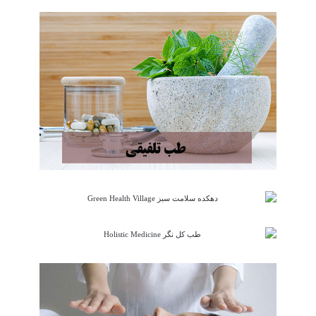
داروخانه‌ها دریافت نمی‌کنند و مساله بررسی مغایرت‌های احتمالی داروها نیز جزو
وظایف پزشک و داروساز است و ارتباطی به بیمار ندارد.
در گزارش مرکز پژوهش‌های مجلس نیز تاکید شده است؛ اگر سودی که برای فروش
دارو در داروخانه در نظر گرفته شده است، کافی نیست، می‌توان پس از کارشناسی‌های
لازم این روند را اصلاح کرد؛ ولی این‌که هزینه دیگری تحت هر عنوان از جمله «حق فنی»
به بیماران تحمیل شود، توجیه ندارد، به دلیل این که این هزینه در تقبل بیمه‌های درمانی
نیست.
کارشناسان معتقدند یکی از دلایل مصرف زیاد دارو در ایران این است که نه پزشک برای
بیمار وقت می‌گذارد و نه در داروخانه، داروساز بیمار را از عوارض دارو مطلع می‌کند
برای همین مشکلات بیماران همچنان به قوت خود باقی می‌ماند.
همه نسخه‌ها باید از مجرای پزشک داروساز عبور کند و کسی به جز داروساز نباید بر
نسخه‌ها نظارت داشته باشد اما متأسفانه هم‌اکنون این امر مهم در برخی داروخانه‌ها
جدی گرفته نمی‌‌شود.
موافقین حق فنی
موافقان عمدتا داروسازان، داروخانه داران ، پزشکان و نهادهای صنفی وابسته به آنها
هستند که داروخانه ، سوپرمارکت نیست! و داروسازها در قبال هر گونه اتفاقی که برای
بیماران رخ دهد مسئولیت دارند.
به نظر شما فرق داروخانه با سوپرمارکت چیست؟!
مخالفان حذف حق فنی، معتقدند که حق فنی با مشاوره دادن در داروخانه‌ها، دو بحث
متفاوت است.
رييس كل سازمان نظام پزشكي می گوید: اگر خدمات مسئولان فني (عليرغم وجود