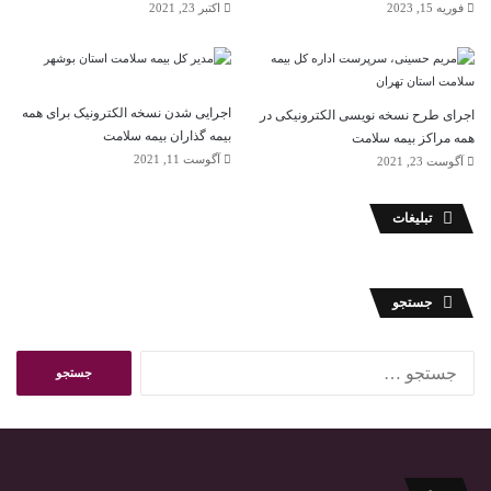
فوریه 15, 2023
اکتبر 23, 2021
مژدهی آذر در گفت و گو با خبرنگار بهداشت و درمان فارس گفت: حق فنی نسخه دارو
را باید بیمه پرداخت کند اما متأسفانه بیمه‌ها زیر بار نمی‌روند، اگر بیمه‌ها حق فنی نسخ
دارویی را پرداخت کنند هم مردم با دریافت خدمات مناسب، راضی خواهند بود و هم
داروخانه داران با رضایت بیشتر به مردم خدمات ارائه می‌کنند. مشکل مهم دیگر
داروخانه‌ها تأخیر همیشگی بیمه‌ها در پرداخت مطالبات و هزینه نسخ است که واقعاً
اجرایی شدن نسخه الکترونیک برای همه
اجرای طرح نسخه نویسی الکترونیکی در
برخی داروخانه را به مرز ورشکستگی رسانده به طوری که تعداد زیادی از آنها، داروخانه
بیمه گذاران بیمه سلامت
همه مراکز بیمه سلامت
را برای فروش گذاشته‌اند. مسئله مهم دیگر مشکلات بوروکراسی است که هر از چند
آگوست 11, 2021
آگوست 23, 2021
گاهی توسط یک سازمان دولتی برای داروخانه‌ها ایجاد می‌شود، یکبار اداره مالیات
است،یکبار شهرداری است، یکبار آتش نشانی است، بیمه‌ها هم که همیشه مشکل ساز
هستند.
تبلیغات
رئیس انجمن داروسازان تهران گفت: حذف حق فنی داروخانه ها را به ورشکستگی می
کشاند. طبق قانون در صورت عدم حضور داروساز؛ داروخانه باید تعطیل شود و اگر
اشتباهی در عرضه دارو بوجود آید باید مسوول فنی و داروساز مجازات شوند بنابراین
جستجو
داروساز تکالیف قانونی داشته که این تکالیف نیز ما به ازایی دارد. وی افزود: ابطال حق
فنی خدمت نیست بلکه بازگشت به عقب است و اگر حضور داروسازان ارزشی برای
نظام سلامت ندارد باید دارو را نیز در بین سوپرمارکت‌ها توزیع کرده و یا در
ج
فروشگاههای زنجیره‌ای بگذارند تا بیماران خودشان نسبت به خرید و مصرف آنها اقدام
س
کنند.
ت
ج
جایگاه حقوقی و قانونی مسئولیت فنی داروسازان
و
به گفته دکتر سید مهدی سجادی ؛ دبیرانجمن داروسازان ایران:
ب