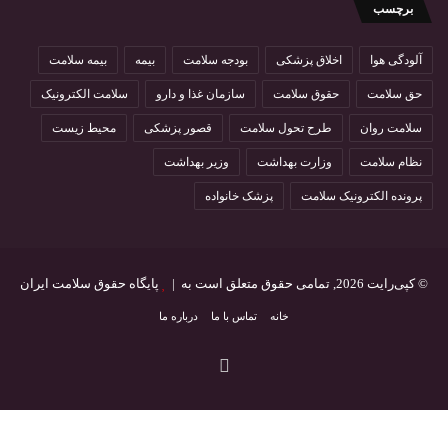
برچسب
داشته باشد و از اینرو است که رابطه بین حق و تکلیف امری بدیهی و قانونی می باشد.
به لحاظ موازین شرعی نیز در قبال ارائه هر خدمتی ما به ازایی بر عهده دریافت کننده
خدمت بوده بطوریکه در این رابطه و بر اساس استفتاء بعمل آمده از سوی دفتر حضرت
آلودگی هوا
اخلاق پزشکی
بودجه سلامت
بیمه
بیمه سلامت
آیت اله العظمی مکارم شیرازی، ایشان در پاسخ فرمودند: “هرکس به اندازه زحمتی که
حق سلامت
حقوق سلامت
سازمان غذا و دارو
سلامت الکترونیک
متحمل می شود ، حق دارد حق الزحمه خود را بگیرد”.
تعیین مبنای محاسبه هزینه های خدمات تشخیصی ، درمانی ، داروئی و بهزیستی و تعیین
سلامت روان
طرح تحول سلامت
قصور پزشکی
محیط زیست
تعرفه های مربوط در بخش دولتی و غیر دولتی بر اساس بند۱۵ ماده ۱ قانون تشکیل
وزارت بهداشت و درمان آورده شده است. از سوی دیگر نیز بر اساس ماده۸ قانون بیمه
نظام سلامت
وزارت بهداشت
وزیر بهداشت
همگانی روند تعرفه ها بر اساس پیشنهاد مشترک سازمان برنامه و بودجه و وزارت
پرونده الکترونیک سلامت
پزشک خانواده
بهداشت و درمان و تایید شورای عالی بیمه که به موجب تبصره ۳ بند ب ماده ۳۸ قانون
برنامه پنجم توسعه به شورای عالی بیمه سلامت تغییر نام یافته است و سر انجام
تصویب هیئت وزیران می باشد. بنا بر این هر ساله تعرفه خدمات حرفه ای همکاران
داروساز نیز به همراه سایر تعرفه های گروه پزشکی بصورت کامل مسیر قانونی خود را
طی می نماید و نهایتا از سوی دانشگاه های علوم پزشکی سراسر کشور ابلاغ می گردد،
© کپی‌رایت 2026, تمامی حقوق متعلق است به |
پایگاه حقوق سلامت ایران
به نظر می رسد ورود مسئولین محترم دیوان عدالت اداری در مقوله تعرفه خدمات
حرفه ای داروسازان و ابطال مصوبه هیئت وزیران در این خصوص ، ایراد به ماهیت
خانه
تماس با ما
درباره ما
خدمات و مسئولیت فنی همکاران داروساز نبوده بلکه به لحاظ شکلی در مصوبه مذکور
اشکالاتی وجود داشته که با مذاکرات انجام شده از سوی مسئولین محترم در وزارت
اینستاگرام
بهداشت و درمان و سازمان محترم غذا و دارو تغییرات مورد نظر اعمال و سپس
دستورالعمل دریافت تعرفه خدمات داروئی توسط مقام عالی وزارت بهداشت و درمان
ابلاغ گردید. البته در سال ۱۳۸۹ یک مرتبه این اختلاف آرا پیش آمد که در همان مقطع نیز با
تایید ریاست محترم دیوان عدالت اداری و اعلام وزیر محترم بهداشت و درمان ، تعرفه