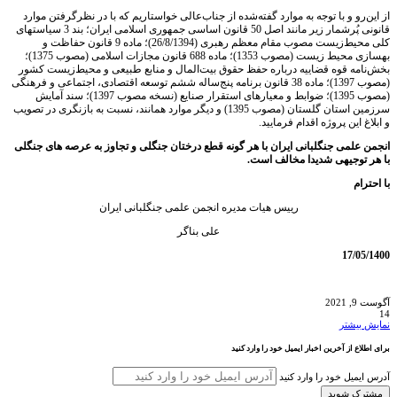
از این‌رو و با توجه به موارد گفته‌شده از جناب‌عالی خواستاریم که با در نظرگرفتن موارد
قانونی پُرشمار زیر مانند اصل 50 قانون اساسی جمهوری اسلامی ایران؛ بند 3 سياستهای
كلی محيط‌زيست مصوب مقام معظم رهبری (26/8/1394)؛ ماده 9 قانون حفاظت و
به‏سازی محیط زیست (مصوب 1353)؛ ماده 688 قانون مجازات اسلامی (مصوب 1375)؛
بخش‌نامه قوه قضاییه درباره حفظ حقوق بيت‌المال و منابع طبيعی و محيط‌زيست كشور
(مصوب 1397)؛ ماده 38 قانون برنامه پنج‌ساله ششم توسعه اقتصادی، اجتماعی و فرهنگی
(مصوب 1395)؛ ضوابط و معیارهای استقرار صنایع (نسخه مصوب 1397)؛ سند آمایش
سرزمین استان گلستان (مصوب 1395) و دیگر موارد همانند، نسبت به بازنگری در تصویب
و ابلاغ این پروژه اقدام فرمایید.
انجمن علمی جنگلبانی ایران با هر گونه قطع درختان جنگلی و تجاوز به عرصه های جنگلی
با هر توجیهی شدیدا مخالف است.
با احترام
رییس هیات مدیره انجمن علمی جنگلبانی ایران
علی بناگر
17/05/1400
آگوست 9, 2021
14
نمایش بیشتر
برای اطلاع از آخرین اخبار ایمیل خود را وارد کنید
آدرس ایمیل خود را وارد کنید