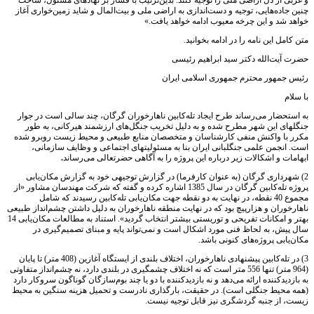
و غربی از دل اراضی ملی را توجیه کنند. بدین‌ترتیب با فشار بر نهادهای مسئول، ساخت
چنین جاده‌هایی، توجیه و دست‌اندازی به اراضی ملی و بیت‌المال و شاید زمین‌خواری آغاز
خواهد شد و این چرخه معیوب ادامه خواهد یافت.»
متن کامل این نامه را در ادامه بخوانید.
حضرت آیت‌الله دکتر سید ابراهیم رئیسی
رئیس جمهور محترم جمهوری اسلامی ایران
با سلام
به استحضار می‌رساند طرح ایجاد تله‌کابین ناهارخوران گرگان، چند سالی است در جوار
جنگلهای این شهر مطرح شده و به دلیل تخریب جنگل‌های ارزشمند هیرکانی، به طور
مکرر با واکنش منفی کارشناسان و متخصصان منابع طبیعی و محیط زیست روبرو شده
است. انجمن علمی جنگلبانی ایران بنا به مسئولیتهای اجتماعی و وظایف سازمانی،
ابهامات و اشکالات زیر درباره این پروژه را به آگاهی حضرتعالی می‌رساند
.
2) شهرداری گرگان (به عنوان کارفرما) در گزارش توجیهی خود به گزارش مکان‌یابی
پروژه تله‌کابین گرگان در سال 1385 اشاره کرده و گفته که شرکت مهندسان مشاور «از
مجموع 40 نقطه، در نهایت به دو نقطه جهت مکان‌یابی تله‌کابین رسیدند که شامل
ناهارخوران و هزارپیچ بود که در نهایت منطقه ناهارخوران به دلیل داشتن چشم‌انداز طبیعی
بهتر و امکانات تفریحی و توریستی بیشتر انتخاب گردید». استناد به مطالعات مکان‌یابی 14
سال پیش، به لحاظ فنی مورد اشکال است و نمی‌تواند پایه و مبنای تصمیم‌گیری در
مکان‌یابی پروژه‌های کنونی باشد.
3) در تله‌کابین پیشنهادی ناهارخوران، اختلاف بلندی از ایستگاه آغازین (408 متر) تا پایان
(964 متر) تنها 556 متر است که نه اختلاف چشمگیری در بلندی دارد، نه چشم‌انداز متفاوتی
به بازدیدکننده ارائه می‌دهد و نه بازدیدکننده با دو یا چند بوم‌سازگان گوناگون سروکار دارد
(همه محیط جنگلی است). در حقیقت، بارگذاری نادرست و تحمیل هزینه سنگین به محیط
زیست، از جنبه گردشگری نیز قابل توجیه نیست.