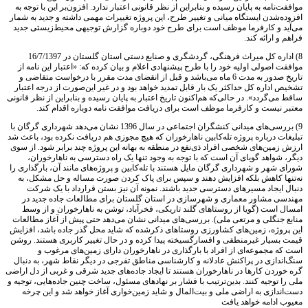
موافقت‌نامه به پایان رسیده و بنابراین از نظر قانونی اعتبار ندارد. افزون‌بر این با توجه به
افزوده‌شدن ایستگاه میانی و تغییر طرح، این پروژه تغییرات مهمی داشته و جدید به شمار
می‌آید و کارفرما موظف است برای طرح خود دوباره گزارش توجیهی محیط‌زیستی جدید
فراهم و ارائه کند.
8) اداره کل میراث فرهنگی، گردشگری و صنایع دستی استان گلستان در 16/7/1397
موافقت اصولی اولیه خود را با طرح پیشنهادی اعلام و بیان کرده که: «اعتبار این نامه از
تاریخ صدور به مدت 6 ماه می‌باشد و قبل از انقضای مدت مقرر با درخواست متقاضی و
تشخیص اداره کل حداکثر یک بار قابل تمدید خواهد بود و در غیر این‌صورت از درجه اعتبار
ساقط می‌گردد». در حالی‌که هم‌اکنون تاریخ اعتبار به پایان رسیده و بنابراین از نظر قانونی
معتبر نیست و کارفرما موظف است برای دریافت موافقت نامه دوباره اقدام کند.
9) بررسی‌های میدانی کنشگران اجتماعی در سال 1396 نشان می‌دهد شهرداری گرگان با
تبلیغات درباره پروژه تله‌کابین ناهارخوران که هیچ مجوزی هم دریافت نکرده بود، باعث شد
ارزش زمین‌های شخصی افراد ذی‌نفع در منطقه به بهانه این پروژه چند برابر شود. از سوی
دیگر، شواهد گویای آن است که با توجه به وجود تنها یک راه دسترسی به ناهارخوران،
شورای شهر و شهرداری گرگان مایل هستند با تله‌کابین و پروژه‌های مانند آن، بارگذاری را
نه‌تنها کاهش بلکه افزایش دهند و سپس برای پاک کردن صورت مساله و حل مشکل، به
دنبال ایجاد مسیرهای دسترسی جدید باشند. نمونه آن نیز بستن قرارداد با یک شرکت
مهندسی مشاور معماری و شهرسازی در استان گلستان برای مطالعات جاده جدید در
امسال است (گویا از روستاهای گلند تاریکی، فخرآباد، توشن به ناهارخوران و از وسط
منابع جنگلی و مرتعی ملی). بررسی‌های میدانی نشان می‌دهد حتی پیش از آغاز مطالعات
این پروژه، زمین‌های کشاورزی روستاهای ذکر‌شده که شاید محل گذر جاده باشد، افزایش
قیمت بسیار غیرمنطقی و افسارگسیخته پیدا کرده و در حال تغییر کاربری هستند. روشن
است که مجموعه‌ای از افراد با بارگذاری در ناهارخوران دارای زمین‌های مرغوب و
سنگ‌اندازی در پراکنش عادلانه و کارشناسی مناطق تفرجی در دیگر نقاط شهر، به دنبال
گره خوردن کارها در ناهارخوران هستند تا ایجاد جاده‌های جدید شرقی و غربی از دل اراضی
ملی را توجیه کنند. بدین‌ترتیب با فشار بر نهادهای مسئول، ساخت چنین جاده‌هایی، توجیه و
دست‌اندازی به اراضی ملی و بیت‌المال و شاید زمین‌خواری آغاز خواهد شد و این چرخه
معیوب ادامه خواهد یافت