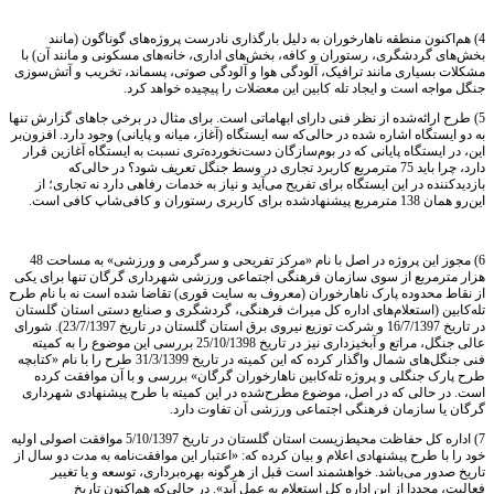
4) هم‌اکنون منطقه ناهارخوران به دلیل بارگذاری نادرست پروژه‌های گوناگون (مانند
بخش‌های گردشگری، رستوران و کافه، بخش‌های اداری، خانه‌های مسکونی و مانند آن) با
مشکلات بسیاری مانند ترافیک‌، آلودگی هوا و آلودگی صوتی، پسماند، تخریب و آتش‌سوزی
جنگل مواجه است و ایجاد تله کابین این معضلات را پیچیده خواهد کرد.
5) طرح ارائه‌شده از نظر فنی دارای ابهاماتی است. برای مثال در برخی جاهای گزارش تنها
به دو ایستگاه اشاره شده در حالی‌که سه ایستگاه (آغاز، میانه و پایانی) وجود دارد. افزون‌بر
این، در ایستگاه پایانی که در بوم‌سازگان دست‌نخورده‌تری نسبت به ایستگاه آغازین قرار
دارد، چرا باید 75 مترمربع کاربرد تجاری در وسط جنگل تعریف شود؟ در حالی‌که
بازدیدکننده در این ایستگاه برای تفریح می‌آید و نیاز به خدمات رفاهی دارد نه تجاری؛ از
این‌رو همان 138 مترمربع پیشنهادشده برای کاربری رستوران و کافی‌شاپ کافی است.
6) مجوز این پروژه در اصل با نام «مرکز تفریحی و سرگرمی و ورزشی» به مساحت 48
هزار مترمربع از سوی سازمان فرهنگی اجتماعی ورزشی شهرداری گرگان تنها برای یکی
از نقاط محدوده پارک ناهارخوران (معروف به سایت قوری) تقاضا شده است نه با نام طرح
تله‌کابین (استعلام‌های اداره کل میراث فرهنگی، گردشگری و صنایع دستی استان گلستان
در تاریخ 16/7/1397 و شرکت توزیع نیروی برق استان گلستان در تاریخ 23/7/1397). شورای
عالی جنگل، مراتع و آبخیزداری نیز در تاریخ 25/10/1398 بررسی این موضوع را به کمیته
فنی جنگل‌های شمال واگذار کرده که این کمیته در تاریخ 31/3/1399 طرح را با نام «کتابچه
طرح پارک جنگلی و پروژه تله‌کابین ناهارخوران گرگان» بررسی و با آن موافقت کرده
است. در حالی که در اصل، موضوع مطرح‌شده در این کمیته با طرح پیشنهادی شهرداری
گرگان یا سازمان فرهنگی اجتماعی ورزشی آن تفاوت دارد.
7) اداره کل حفاظت محیط‌زیست استان گلستان در تاریخ 5/10/1397 موافقت اصولی اولیه
خود را با طرح پیشنهادی اعلام و بیان کرده که: «اعتبار این موافقت‌نامه به مدت دو سال از
تاریخ صدور می‌باشد. خواهشمند است قبل از هرگونه بهره‌برداری، توسعه و یا تغییر
فعالیت، مجددا از این اداره کل استعلام به عمل آید». در حالی‌که هم‌اکنون تاریخ