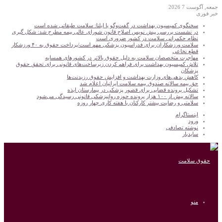
جمعه, آگوست 7 2026
خبر فوری
سخنگوی کمیسیون بهداشت در گفت‌و‌گو با ایلنا: سلامت طبقاتی شده است
در نشست بررسی پیش نویس اصلاح قانون شورای عالی بیمه مطرح شد: شکل گیری
نظام حکمرانی سلامت در کشور ضروری است
سلامت ورزشکاران برای فدراسیون پزشکی مهم است/پرداخت حقوق به ۴۰ ورزشکار
قطع نخاعی
مهاجرت متخصصان سلامت به دلیل حقوق بالاتر در کشورهای همسایه
تلاش کمیسیون بهداشت برای فراهم کردن زیرساخت‌های قانونی برای تحقق حقوق
پزشکان
کاهش بدهی‌های وزارت بهداشت و افزایش حقوق رزیدنت‌ها
حق بیمه سالانه صندوق بیمه سلامت ایرانیان اعلام شد
تشکیل پرونده قضایی برای قصور پزشکی در بیمارستان ایذه
سالانه بیش از ۱۰۰ هزار پرونده حوزه روانپزشکی قانونی رسیدگی می‌شود
سلامتی و رضایت بیشتر کارکنان با هفته کاری چهار روزه
اینستاگرام
ورود
نوشته تصادفی
سایدبار
منو