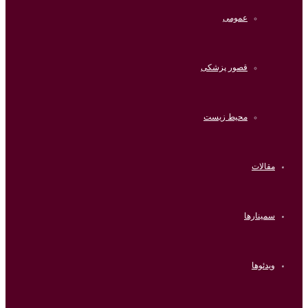
عمومی
قصور پزشکی
محیط زیست
مقالات
سمینارها
ویدئوها