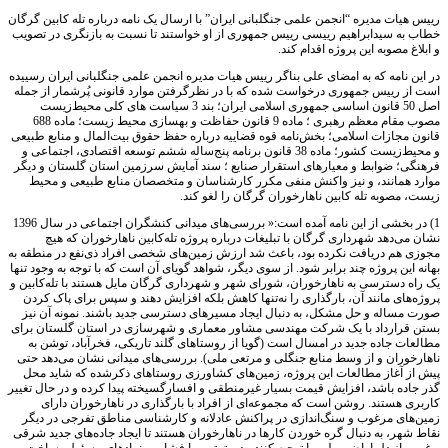
رییس هیات مدیره “انجمن علمی جنگلبانی ایران” با ارسال یک نامه درباره تله کابین گرگان
خطاب به سیدابراهیم رییسی رییس جمهوری از او خواستند تا نسبت به بازنگری در تصویب
و ابلاغ مصوبه این پروژه اقدام کند.
در این نامه که به امضای علی بناگر رییس هیات مدیره انجمن علمی جنگلبانی ایران رسییده
است از رییس جمهوری درخواست شده که با در نظرگرفتن موارد قانونی پُرشمار از جمله
اصل 50 قانون اساسی جمهوری اسلامی ایران؛ بند 3 سياست های كلی محيط‌زيست
مصوب مقام معظم رهبری ؛ ماده 9 قانون حفاظت و به‏سازی محیط زیست؛ ماده 688
قانون مجازات اسلامی؛ بخش‌نامه قوه قضاییه درباره حفظ حقوق بيت‌المال و منابع طبيعی
و محيط‌زيست كشور؛ ماده 38 قانون برنامه پنج‌ساله ششم توسعه اقتصادی، اجتماعی و
فرهنگی؛ ضوابط و معیارهای استقرار صنایع ؛ سند آمایش سرزمین استان گلستان و دیگر
موارد همانند، و نیز واکنش منفی مکرر کارشناسان و متخصصان منابع طبیعی و محیط
زیست، مصوبه تله کابین ناهارخوران گرگان را لغو کند.
1) در بخشی از این نامه آمده است:« بررسی‌های میدانی کنشگران اجتماعی در سال 1396
نشان می‌دهد شهرداری گرگان با تبلیغات درباره پروژه تله‌کابین ناهارخوران که هیچ
مجوزی هم دریافت نکرده بود، باعث شد ارزش زمین‌های شخصی افراد ذی‌نفع در منطقه به
بهانه این پروژه چند برابر شود. از سوی دیگر، شواهد گویای آن است که با توجه به وجود تنها
یک راه دسترسی به ناهارخوران، شورای شهر و شهرداری گرگان مایل هستند با تله‌کابین و
پروژه‌های مانند آن، بارگذاری را نه‌تنها کاهش بلکه افزایش دهند و سپس برای پاک کردن
صورت مساله و حل مشکل، به دنبال ایجاد مسیرهای دسترسی جدید باشند. نمونه آن نیز
بستن قرارداد با یک شرکت مهندسی مشاور معماری و شهرسازی در استان گلستان برای
مطالعات جاده جدید در امسال است (گویا از روستاهای گلند تاریکی، فخرآباد، توشن به
ناهارخوران و از وسط منابع جنگلی و مرتعی ملی). بررسی‌های میدانی نشان می‌دهد حتی
پیش از آغاز مطالعات این پروژه، زمین‌های کشاورزی روستاهای ذکر‌شده که شاید محل
گذر جاده باشد، افزایش قیمت بسیار غیرمنطقی و افسارگسیخته پیدا کرده و در حال تغییر
کاربری هستند. روشن است که مجموعه‌ای از افراد با بارگذاری در ناهارخوران دارای
زمین‌های مرغوب و سنگ‌اندازی در پراکنش عادلانه و کارشناسی مناطق تفرجی در دیگر
نقاط شهر، به دنبال گره خوردن کارها در ناهارخوران هستند تا ایجاد جاده‌های جدید شرقی