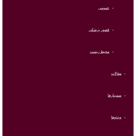
عمومی
قصور پزشکی
محیط زیست
مقالات
سمینارها
ویدئوها