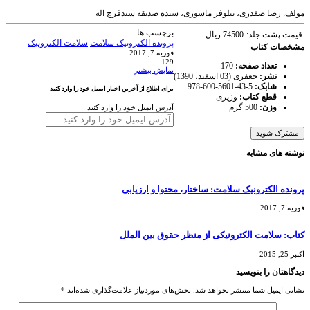
مولف: رضا صفدری، نیلوفر ماسوری، سیده صدیقه سیدفرج اله
برچسب ها
قیمت پشت جلد:
74500
ریال
پرونده الکترونیک سلامت
سلامت الکترونیک
مشخصات کتاب
فوریه 7, 2017
129
تعداد صفحه:
170
نمایش بیشتر
نشر:
جعفری (03 اسفند، 1390)
شابک:
978-600-5601-43-5
برای اطلاع از آخرین اخبار ایمیل خود را وارد کنید
قطع کتاب:
وزیری
وزن:
500 گرم
آدرس ایمیل خود را وارد کنید
نوشته های مشابه
پرونده الکترونیک سلامت: ساختار، محتوا و ارزیابی
فوریه 7, 2017
کتاب: سلامت الکترونیکی از منظر حقوق بین الملل
اکتبر 25, 2015
دیدگاهتان را بنویسید
نشانی ایمیل شما منتشر نخواهد شد.
بخش‌های موردنیاز علامت‌گذاری شده‌اند
*