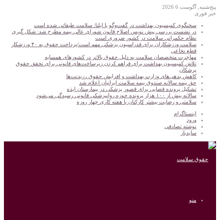
پنج‌شنبه, آگوست 6 2026
خبر فوری
سخنگوی کمیسیون بهداشت در گفت‌و‌گو با ایلنا: سلامت طبقاتی شده است
در نشست بررسی پیش نویس اصلاح قانون شورای عالی بیمه مطرح شد: شکل گیری
نظام حکمرانی سلامت در کشور ضروری است
سلامت ورزشکاران برای فدراسیون پزشکی مهم است/پرداخت حقوق به ۴۰ ورزشکار
قطع نخاعی
مهاجرت متخصصان سلامت به دلیل حقوق بالاتر در کشورهای همسایه
تلاش کمیسیون بهداشت برای فراهم کردن زیرساخت‌های قانونی برای تحقق حقوق
پزشکان
کاهش بدهی‌های وزارت بهداشت و افزایش حقوق رزیدنت‌ها
حق بیمه سالانه صندوق بیمه سلامت ایرانیان اعلام شد
تشکیل پرونده قضایی برای قصور پزشکی در بیمارستان ایذه
سالانه بیش از ۱۰۰ هزار پرونده حوزه روانپزشکی قانونی رسیدگی می‌شود
سلامتی و رضایت بیشتر کارکنان با هفته کاری چهار روزه
اینستاگرام
ورود
نوشته تصادفی
سایدبار
منو