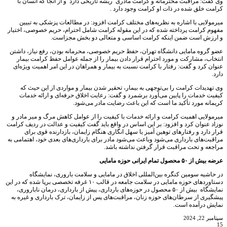
وی گفت: مراقبت محترمانه و کرامت مادری ریشه تاریخی دارد و از آنجا که انسان با
کرامت خلق شده در ذات او کرامت وجود دارد .
میرمولایی با اشاره به نظریه‌های مختلف کرامت افزود: در مطالعات پزشکی به تبیین
مفهوم کرامت پرداخته شده که در این مقوله کرامت شامل احترام، حریم خصوصی، اختیار
و ارزش است ضمن اینکه کرامت اساسی و متعالی دو بخش مجزاست.
عضو گروه مامایی دانشگاه تهران، حفظ حریم خصوصی، محرمانه بودن، رفع نیاز، داشتن
انتخاب، مشارکت و مورد احترام قرار دادن بیمار را از جمله عوامل حفظ کرامت بیمار
عنوان کرد و گفت: رفتار با کرامت نسبت به بیمار و همراهان در این امر اهمیت ویژه‌ای
دارد.
وی تهدیدات کرامت را بی‌توجهی به بیمار، تحقیر شدن بیمار و مواردی از این حیث که
کیفیت خدمات را پایین می‌آورد برشمرد و گفت: رعایت اخلاق حرفه‌ای و ارائه خدمات
کریمانه مورد تأکید ما است که این باعث رضایت مادر می‌شود.
میرمولایی اهمیت کرامت و ارائه خدمات با کیفیت را از عوامل کاهش مرگ و میر مادر و
نوزاد عنوان کرد و افزود: بر این اساس در واقع باید گفت کیفیت و عدالت در ردیف کرامت
قرار دارد و رفتارهای توهین آمیز یا سهل انگاری هنگام زایمان، بازدارنده قوی برای
مراقبت‌های بارداری می‌شود وباعث می‌شود مادر برای بارداری‌های بعدی خود، اهتمامی به
مراجعه و تحت مراقبت قرار گرفتن نداشته باشد.
عرضه بیش از ۵۰ محصول تمام‌ ایرانی حوزه مامایی
در حاشیه سومین کنگره بین‌المللی اخلاق در مامایی و سلامت باروری، نمایشگاه
دستاوردهای حوزه مامایی در سلامت جامعه در قالب ۱۰ غرفه تخصصی برپا شده که در این
نمایشگاه بیش از ۵۰ محصول در حوزه‌های بارداری، پیش از بارداری، درمان ناباروری،
پیشگیری از سرطان‌های حوزه زنان، مراقبت‌های پس از زایمان، ترک بارداری و غیره به
نمایش درآمده است.
سپتامبر 22, 2024
15