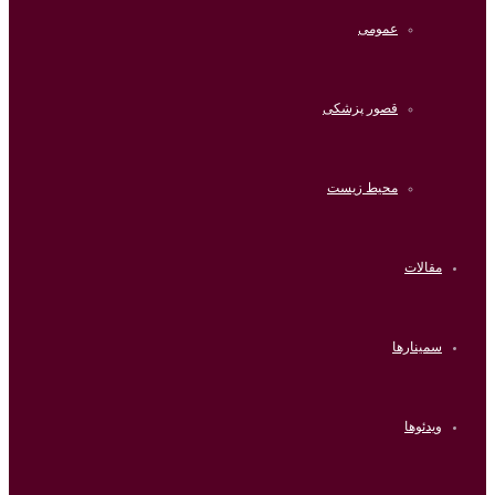
عمومی
قصور پزشکی
محیط زیست
مقالات
سمینارها
ویدئوها