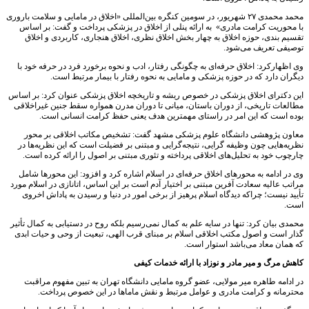
محمد محمدی ۲۷ شهریور، در سومین کنگره بین‌المللی «اخلاق در مامایی و سلامت باروری
با محوریت کرامت مادری» به ارائه پنلی از اخلاق در پزشکی پرداخت و گفت: بر اساس
تقسیم بندی، حوزه اخلاق به چهار بخش اخلاق نظری، اخلاق هنجاری، کاربردی و اخلاق
توصیفی تعریف می‌شود.
وی اظهارکرد: اخلاق حرفه‌ای به چگونگی رفتار، ادب و نحوه برخورد فرد در حرفه خود با
دیگران دارد که در حوزه پزشکی و مامایی به نحوه رفتار با بیمار مرتبط است.
این دکترای اخلاق پزشکی در خصوص ریشه و تاریخچه اخلاق پزشکی عنوان کرد: بر اساس
مطالعات تاریخی، از دوران باستان، میانی تا دوران مدرن همواره سقط جنین غیراخلاقی
بوده است که این امر در راستای مهمترین هدف یعنی حفظ کرامت انسانی است.
معاون پژوهشی دانشگاه علوم پزشکی مشهد گفت: تشخیص مکاتب اخلاقی بر محور
نظریه‌هایی چون وظیفه گرایی، نتیجه‌گرایی و مبتنی بر فضیلت است که این نظریه‌ها در
چارچوب خود به تحلیل‌های اخلاقی پرداخته و تئوری مبتنی بر اصول را ارائه کرده است.
وی در ادامه به محورهای اخلاق حرفه‌ای در اسلام اشاره کرد و افزود: این محورها شامل
مراتب عالیه سعادت آفرین مبتنی بر اختیار آدم است بر این اساس، اتانازی در اسلام مورد
تأیید نیست؛ چراکه دیدگاه اسلام پرهیز از برخی امور در دنیا و رسیدن به پاداش اخروی
است.
محمدی بیان کرد: تنها در سایه علم به کمال نمی‌رسیم بلکه روح در دستیابی به کمال تأثیر
گذار است و اصول مکتب اخلاقی اسلام بر مبنای قرب الهی، تبعیت از وحی و حیات ابدی
که همان معاد می‌باشد استوار است.
کاهش مرگ و میر مادر و نوزاد با ارائه خدمات کیفی
در ادامه طاهره میر مولایی، عضو گروه مامایی دانشگاه تهران به تبین مفهوم مراقبت
محترمانه و کرامت مادری و عوامل مرتبط و نقش ماماها در این خصوص پرداخت.