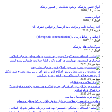
انواع قصور پزشکی ونحوه شکایت از قصور پزشک
دسامبر 11, 2016
قوانین مطب
آوریل 11, 2016
اخذ رضایت نامه و برائت نامه از بیمار و قوانین حقوقی آن
فوریه 13, 2016
ارتباط و ارتباط درمانی ( therapeutic communication )
آوریل 16, 2017
سوگندنامه های پزشکی
آوریل 5, 2016
سخنگوی کمیسیون بهداشت در گفت‌و‌گو با ایلنا: سلامت طبقاتی شده است
سپتامبر 16, 2025
در نشست بررسی پیش نویس اصلاح قانون شورای عالی بیمه مطرح شد: شکل
گیری نظام حکمرانی سلامت در کشور ضروری است
سپتامبر 16, 2025
سلامت ورزشکاران برای فدراسیون پزشکی مهم است/پرداخت حقوق به ۴۰
ورزشکار قطع نخاعی
سپتامبر 16, 2025
مهاجرت متخصصان سلامت به دلیل حقوق بالاتر در کشورهای همسایه
آگوست 27, 2025
تلاش کمیسیون بهداشت برای فراهم کردن زیرساخت‌های قانونی برای تحقق