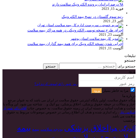
۹۸ درصد ایرانیان پرونده الکترونیک سلامت دارند
فوریه 15, 2023
رتبه سوم گلستان در نسخ بیمه الکترونیک
اکتبر 23, 2021
اجرای طرح نسخه نویسی الکترونیکی در همه مراکز بیمه سلامت
آگوست 23, 2021
اجرایی شدن نسخه الکترونیک برای همه بیمه گذاران بیمه سلامت
آگوست 11, 2021
تبلیغات
جستجو
جستجو برای:
ورود
رمز عبور را فراموش کرده اید؟
مرا به خاطر بسپار
ورود
درباره ما
وبگاه حقوق سلامت، اولین پایگاه اینترنتی حقوق سلامت در ایران می باشد که به عنوان مرجع
اخبار و مقالات در حیطه حقوق پزشکی، اخلاق پزشکی، بیو اتیک و… شناخته می شود. این وبگاه با
حمایت و هدایت اساتید برجسته ایران در زمینه حقوق سلامت، به خصوص جناب
آقای دکتر شهریار
اسلامی تبار
، راه اندازی شده و هدف آن اطلاع رسانی در خصوص موضوعات مربوط به حقوق
سلامت می باشد.
برچسب
بیمه
اخلاق پزشکی
آلودگی هوا
بیمه
بودجه سلامت
سلامت
حق سلامت