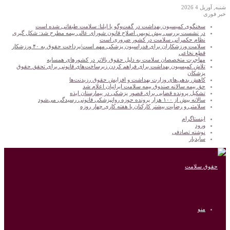
شنبه, آوریل 4 2026
خبر فوری
سخنگوی کمیسیون بهداشت در گفت‌و‌گو با ایلنا: سلامت طبقاتی شده است
در نشست بررسی پیش نویس اصلاح قانون شورای عالی بیمه مطرح شد: شکل گیری
نظام حکمرانی سلامت در کشور ضروری است
سلامت ورزشکاران برای فدراسیون پزشکی مهم است/پرداخت حقوق به ۴۰ ورزشکار
قطع نخاعی
مهاجرت متخصصان سلامت به دلیل حقوق بالاتر در کشورهای همسایه
تلاش کمیسیون بهداشت برای فراهم کردن زیرساخت‌های قانونی برای تحقق حقوق
پزشکان
کاهش بدهی‌های وزارت بهداشت و افزایش حقوق رزیدنت‌ها
حق بیمه سالانه صندوق بیمه سلامت ایرانیان اعلام شد
تشکیل پرونده قضایی برای قصور پزشکی در بیمارستان ایذه
سالانه بیش از ۱۰۰ هزار پرونده حوزه روانپزشکی قانونی رسیدگی می‌شود
سلامتی و رضایت بیشتر کارکنان با هفته کاری چهار روزه
اینستاگرام
ورود
نوشته تصادفی
سایدبار
منو